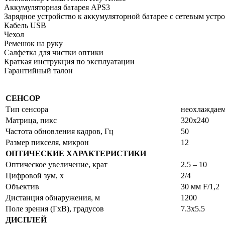
Аккумуляторная батарея АPS3
Зарядное устройство к аккумуляторной батарее с сетевым устр
Кабель USB
Чехол
Ремешок на руку
Салфетка для чистки оптики
Краткая инструкция по эксплуатации
Гарантийный талон
СЕНСОР
Тип сенсора
неохлаждае
Матрица, пикс
320x240
Частота обновления кадров, Гц
50
Размер пикселя, микрон
12
ОПТИЧЕСКИЕ ХАРАКТЕРИСТИКИ
Оптическое увеличение, крат
2.5 – 10
Цифровой зум, х
2/4
Объектив
30 мм F/1,2
Дистанция обнаружения, м
1200
Поле зрения (ГхВ), градусов
7.3x5.5
ДИСПЛЕЙ