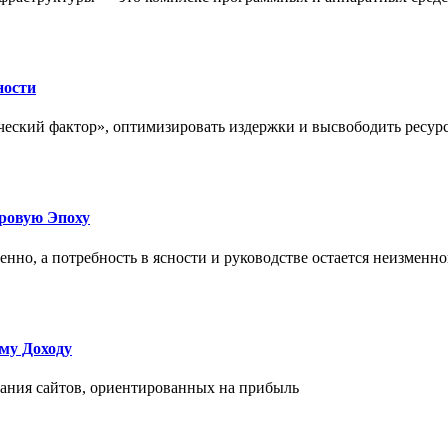
ности
еский фактор», оптимизировать издержки и высвободить ресурс
фровую Эпоху
нно, а потребность в ясности и руководстве остается неизменн
му Доходу
дания сайтов, ориентированных на прибыль