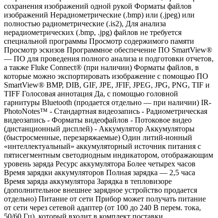
сохранения изображений одной рукой Форматы файлов
изображений Нерадиометрические (.bmp) или (.jpeg) или
полностью радиометрические (.is2), Для анализа
нерадиометрических (.bmp, .jpg) файлов не требуется
специальной программы Просмотр содержимого памяти
Просмотр эскизов Программное обеспечение ПО SmartView®
— ПО для проведения полного анализа и подготовки отчетов,
а также Fluke Connect® (при наличии) Форматы файлов, в
которые можно экспортировать изображение с помощью ПО
SmartView® BMP, DIB, GIF, JPE, JFIF, JPEG, JPG, PNG, TIF и
TIFF Голосовая аннотация Да, с помощью головной
гарнитуры Bluetooth (продается отдельно — при наличии) IR-
PhotoNotes™ - Стандартная видеозапись - Радиометрическая
видеозапись - Форматы видеофайлов - Потоковое видео
(дистанционный дисплей) - Аккумулятор Аккумуляторы
(быстросменные, перезаряжаемые) Один литий-ионный
«интеллектуальный» аккумуляторный источник питания с
пятисегментным светодиодным индикатором, отображающим
уровень заряда Ресурс аккумулятора Более четырех часов
Время зарядки аккумуляторов Полная зарядка — 2,5 часа
Время заряда аккумулятора Зарядка в тепловизоре
(дополнительное внешнее зарядное устройство продается
отдельно) Питание от сети Прибор может получать питание
от сети через сетевой адаптер (от 100 до 240 В перем. тока,
50/60 Гц), который входит в комплект поставки