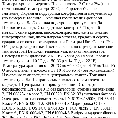
Температурные измерения Погрешность ±2 C или 2% (при
номинальной температуре 25 C, выбирается большее
значение) Экранная подстройка коэффициента излучения Да
(по номеру и таблице) Экранная компенсация фоновой
температуры Да Экранная подстройка пропускания Да
Цветовые палитры Стандартные палитры 7: ''Горячий
металл'', сине-красная, высококонтрастная, желтая, желтая
инвертированная, цвета нагрева металла, градации серого,
градации серого инвертированная Палитры Ultra Contrast™ -
Общие характеристики Цветовая сигнализация (сигнализация
температуры) Высокая температура, низкая температура
Спектральный диапазон ИК От 7,5 мкм до 14 мкм Рабочая
температура от –10 °C до +50 °C (от 14 °F до 122 °F)
Температура хранения от –20 °C до +50 °C (от –4 °F до 122 °F)
Относительная влажность От 10 % до 95 % (без конденсации)
Измерение температуры в центральной точке: - Точечная
температура Да Настраиваемые пользователем точечные
маркеры 1 Центральный прямоугольник - Стандарты
безопасности EN 61010-1: без категории, степень загрязнения
2, EN 60825-1: класс 2, EN 60529, EN 62133 (литиевая батарея)
Электромагнитная совместимость EN 61326-1:2006, EN 55011:
Класс A, EN 61000-4-2, EN 61000-4-3 Маркировка C Tick
IEC/EN 61326-1 US FCC EN61326-1, FCC часть 5, EN 55011:
Класс A, EN 61000-4-2, EN 61000-4-3 Вибро- и ударостойкость
2G, IEC 68-2-6 и 25G, IEC 68-2-29 Устойчивость к падению с