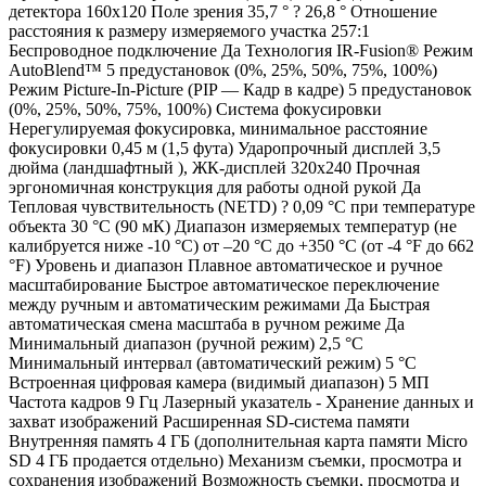
детектора 160x120 Поле зрения 35,7 ° ? 26,8 ° Отношение
расстояния к размеру измеряемого участка 257:1
Беспроводное подключение Да Технология IR-Fusion® Режим
AutoBlend™ 5 предустановок (0%, 25%, 50%, 75%, 100%)
Режим Picture-In-Picture (PIP — Кадр в кадре) 5 предустановок
(0%, 25%, 50%, 75%, 100%) Система фокусировки
Нерегулируемая фокусировка, минимальное расстояние
фокусировки 0,45 м (1,5 фута) Ударопрочный дисплей 3,5
дюйма (ландшафтный ), ЖК-дисплей 320x240 Прочная
эргономичная конструкция для работы одной рукой Да
Тепловая чувствительность (NETD) ? 0,09 °C при температуре
объекта 30 °C (90 мК) Диапазон измеряемых температур (не
калибруется ниже -10 °C) от –20 °C до +350 °C (от -4 °F до 662
°F) Уровень и диапазон Плавное автоматическое и ручное
масштабирование Быстрое автоматическое переключение
между ручным и автоматическим режимами Да Быстрая
автоматическая смена масштаба в ручном режиме Да
Минимальный диапазон (ручной режим) 2,5 °C
Минимальный интервал (автоматический режим) 5 °C
Встроенная цифровая камера (видимый диапазон) 5 МП
Частота кадров 9 Гц Лазерный указатель - Хранение данных и
захват изображений Расширенная SD-система памяти
Внутренняя память 4 ГБ (дополнительная карта памяти Micro
SD 4 ГБ продается отдельно) Механизм съемки, просмотра и
сохранения изображений Возможность съемки, просмотра и