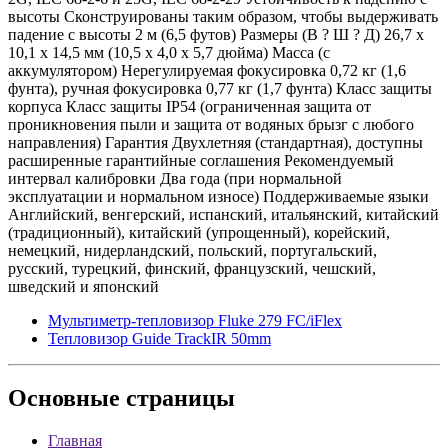
высоты Сконструированы таким образом, чтобы выдерживать
падение с высоты 2 м (6,5 футов) Размеры (В ? Ш ? Д) 26,7 x
10,1 x 14,5 мм (10,5 x 4,0 x 5,7 дюйма) Масса (с
аккумулятором) Нерегулируемая фокусировка 0,72 кг (1,6
фунта), ручная фокусировка 0,77 кг (1,7 фунта) Класс защиты
корпуса Класс защиты IP54 (ограниченная защита от
проникновения пыли и защита от водяных брызг с любого
направления) Гарантия Двухлетняя (стандартная), доступны
расширенные гарантийные соглашения Рекомендуемый
интервал калибровки Два года (при нормальной
эксплуатации и нормальном износе) Поддерживаемые языки
Английский, венгерский, испанский, итальянский, китайский
(традиционный), китайский (упрощенный), корейский,
немецкий, нидерландский, польский, португальский,
русский, турецкий, финский, французский, чешский,
шведский и японский
Мультиметр-тепловизор Fluke 279 FC/iFlex
Тепловизор Guide TrackIR 50mm
Основные
страницы
Главная