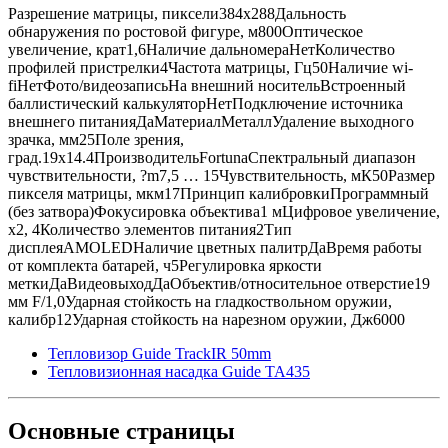
Разрешение матрицы, пиксели384x288Дальность
обнаружения по ростовой фигуре, м800Оптическое
увеличение, крат1,6Наличие дальномераНетКоличество
профилей пристрелки4Частота матрицы, Гц50Наличие wi-
fiНетФото/видеозаписьНа внешний носительВстроенный
баллистический калькуляторНетПодключение источника
внешнего питанияДаМатериалМеталлУдаление выходного
зрачка, мм25Поле зрения,
град.19x14.4ПроизводительFortunaСпектральный диапазон
чувствительности, ?m7,5 … 15Чувствительность, мК50Размер
пикселя матрицы, мкм17Принцип калибровкиПрограммный
(без затвора)Фокусировка объектива1 мЦифровое увеличение,
х2, 4Количество элементов питания2Тип
дисплеяAMOLEDНаличие цветных палитрДаВремя работы
от комплекта батарей, ч5Регулировка яркости
меткиДаВидеовыходДаОбъектив/относительное отверстие19
мм F/1,0Ударная стойкость на гладкоствольном оружии,
калибр12Ударная стойкость на нарезном оружии, Дж6000
Тепловизор Guide TrackIR 50mm
Тепловизионная насадка Guide TA435
Основные
страницы