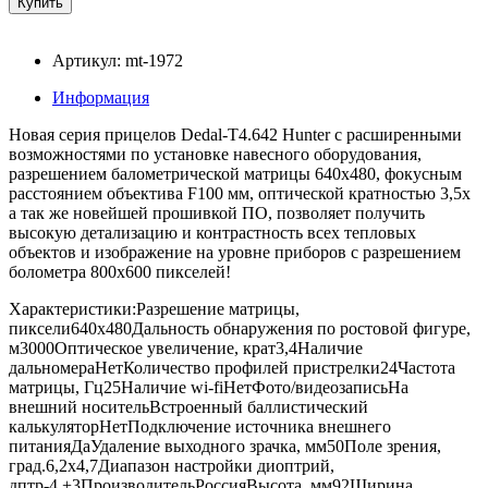
Артикул: mt-1972
Информация
Новая серия прицелов Dedal-T4.642 Hunter с расширенными
возможностями по установке навесного оборудования,
разрешением балометрической матрицы 640х480, фокусным
расстоянием объектива F100 мм, оптической кратностью 3,5х
а так же новейшей прошивкой ПО, позволяет получить
высокую детализацию и контрастность всех тепловых
объектов и изображение на уровне приборов с разрешением
болометра 800х600 пикселей!
Характеристики:Разрешение матрицы,
пиксели640x480Дальность обнаружения по ростовой фигуре,
м3000Оптическое увеличение, крат3,4Наличие
дальномераНетКоличество профилей пристрелки24Частота
матрицы, Гц25Наличие wi-fiНетФото/видеозаписьНа
внешний носительВстроенный баллистический
калькуляторНетПодключение источника внешнего
питанияДаУдаление выходного зрачка, мм50Поле зрения,
град.6,2x4,7Диапазон настройки диоптрий,
дптр-4,+3ПроизводительРоссияВысота, мм92Ширина,