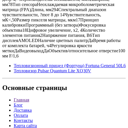
мм78Тип сенсораНеохлаждаемая микроболометрическая
матрица (FPA)Длина, мм294Спектральный диапазон
чувствительности, ?mот 8 до 14Чувствительность,
мК<,50Размер пикселя матрицы, мкм17Принцип
калибровкиПрограммный (без затвора)Фокусировка
объектива18Цифровое увеличение, х2, 4Количество
элементов питания2Напряжение питания, В6Тип
дисплеяAMOLEDНаличие цветных палитрДаВремя работы
от комплекта батарей, ч4Регулировка яркости
меткиДаВидеовыходДаОбъектив/относительное отверстие100
мм F/1,6
Тепловизионный прицел (Фортуна) Fortuna General 50L6
Тепловизор Pulsar Quantum Lite XQ30V
Основные
страницы
Главная
Блог
Доставка
Оплата
Контакты
Карта сайта