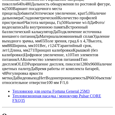
пиксели640x480Дальность обнаружения по ростовой фигуре,
м2500Вариант посадочного места
прицелаДобавитьОптическое увеличение, крат5,0Наличие
дальномераСтадиометрическийКоличество профилей
пристрелки6Частота матрицы, Гц50Наличие wi-fiДаФото/
видеозаписьНа внутреннюю памятьВстроенный
баллистический калькуляторДаПодключение источника
внешнего питанияДаМатериалалюминиевый сплавУдаление
выходного зрачка, мм65Поле зрения, град.6 x 4,7Высота,
мм88Ширина, мм101Вес, г1247Гарантийный срок,
лет1Длина, мм271Принцип калибровкиКрышкой (без
калибровки)Цифровое увеличение, х10Тип элементов
питанияAAКоличество элементов питания4Тип
дисплеяOLEDРазрешение дисплея, пиксели1280x960Наличие
цветных палитрДаВремя работы от комплекта батарей,
ч8Регулировка яркости
меткиДаВидеовыходНетВодонепроницаемостьIP66Объектив/
относительное отверстие100 мм F/1,6
Тепловизор для охоты Fortuna General 25M3
Тепловизионная насадка / монокуляр Pulsar CORE
FXQ35