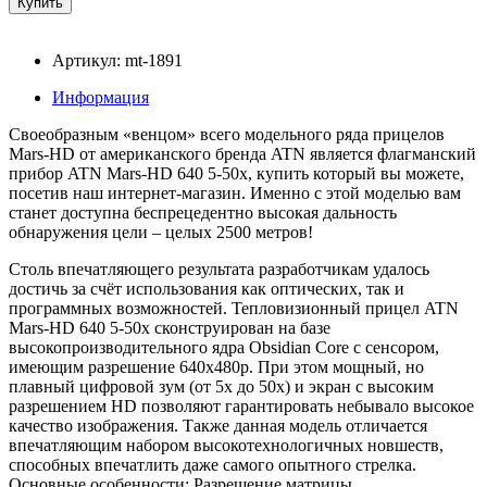
Артикул: mt-1891
Информация
Своеобразным «венцом» всего модельного ряда прицелов
Mars-HD от американского бренда ATN является флагманский
прибор ATN Mars-HD 640 5-50x, купить который вы можете,
посетив наш интернет-магазин. Именно с этой моделью вам
станет доступна беспрецедентно высокая дальность
обнаружения цели – целых 2500 метров!
Столь впечатляющего результата разработчикам удалось
достичь за счёт использования как оптических, так и
программных возможностей. Тепловизионный прицел ATN
Mars-HD 640 5-50x сконструирован на базе
высокопроизводительного ядра Obsidian Core с сенсором,
имеющим разрешение 640х480р. При этом мощный, но
плавный цифровой зум (от 5х до 50х) и экран с высоким
разрешением HD позволяют гарантировать небывало высокое
качество изображения. Также данная модель отличается
впечатляющим набором высокотехнологичных новшеств,
способных впечатлить даже самого опытного стрелка.
Основные особенности: Разрешение матрицы,