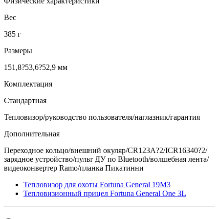
Физические характеристики
Вес
385 г
Размеры
151,8?53,6?52,9 мм
Комплектация
Стандартная
Тепловизор/руководство пользователя/наглазник/гарантия
Дополнительная
Переходное кольцо/внешний окуляр/CR123A?2/ICR16340?2/
зарядное устройство/пульт ДУ по Bluetooth/волшебная лента/
видеоконвертер Ramo/планка Пикатинни
Тепловизор для охоты Fortuna General 19M3
Тепловизионный прицел Fortuna General One 3L