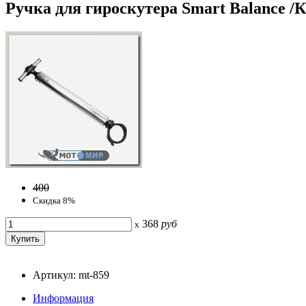
Ручка для гироскутера Smart Balance /К
400
Скидка 8%
368
руб
x
Артикул: mt-859
Информация