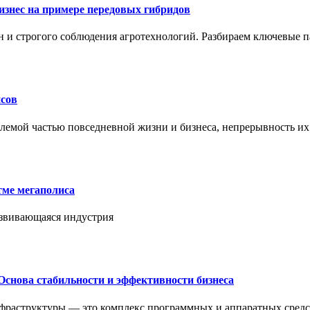
знес на примере передовых гибридов
н и строгого соблюдения агротехнологий. Разбираем ключевые 
сов
лемой частью повседневной жизни и бизнеса, непрерывность их
тме мегаполиса
азвивающаяся индустрия
Основа стабильности и эффективности бизнеса
нфраструктуры — это комплекс программных и аппаратных средс