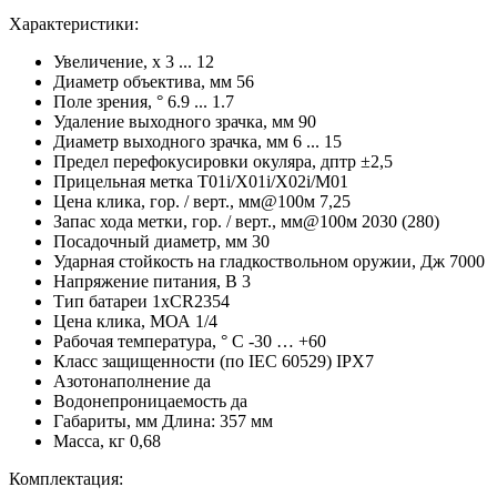
Характеристики:
Увеличение, х 3 ... 12
Диаметр объектива, мм 56
Поле зрения, ° 6.9 ... 1.7
Удаление выходного зрачка, мм 90
Диаметр выходного зрачка, мм 6 ... 15
Предел перефокусировки окуляра, дптр ±2,5
Прицельная метка Т01i/X01i/X02i/M01
Цена клика, гор. / верт., мм@100м 7,25
Запас хода метки, гор. / верт., мм@100м 2030 (280)
Посадочный диаметр, мм 30
Ударная стойкость на гладкоствольном оружии, Дж 7000
Напряжение питания, В 3
Тип батареи 1xCR2354
Цена клика, МОА 1/4
Рабочая температура, ° C -30 … +60
Класс защищенности (по IEC 60529) IPX7
Азотонаполнение да
Водонепроницаемость да
Габариты, мм Длина: 357 мм
Масса, кг 0,68
Комплектация: