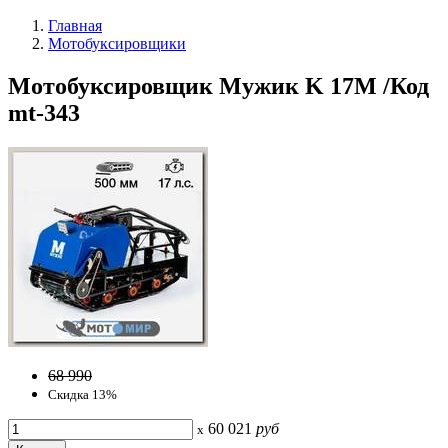
Главная
Мотобуксировщики
Мотобуксировщик Мужик K 17М /Код
mt-343
68 990
Скидка 13%
60 021
руб
x