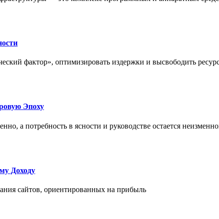
ности
еский фактор», оптимизировать издержки и высвободить ресурс
фровую Эпоху
нно, а потребность в ясности и руководстве остается неизменн
му Доходу
дания сайтов, ориентированных на прибыль