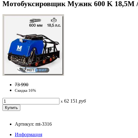
Мотобуксировщик Мужик 600 K 18,5М /
73 990
Скидка 16%
62 151
руб
x
Артикул: mt-3316
Информация