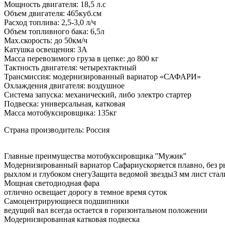
Мощность двигателя: 18,5 л.с
Объем двигателя: 465куб.см
Расход топлива: 2,5-3,0 л/ч
Объем топливного бака: 6,5л
Мах.скорость: до 50км/ч
Катушка освещения: 3А
Масса перевозимого груза в цепке: до 800 кг
Тактность двигателя: четырехтактный
Трансмиссия: модернизированный вариатор «САФАРИ»
Охлаждения двигателя: воздушное
Система запуска: механический, либо электро стартер
Подвеска: универсальная, катковая
Масса мотобуксировщика: 135кг
Страна производитель: Россия
Главные преимущества мотобуксировщика ''Мужик''
Модернизированный вариатор Сафариускоряется плавно, без 
рыхлом и глубоком снегуЗащита ведомой звезды3 мм лист стали
Мощная светодиодная фара
отлично освещает дорогу в темное время суток
Самоцентрирующиеся подшипники
ведущий вал всегда остается в горизонтальном положении
Модернизированная катковая подвеска