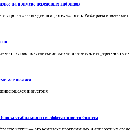
знес на примере передовых гибридов
н и строгого соблюдения агротехнологий. Разбираем ключевые 
сов
лемой частью повседневной жизни и бизнеса, непрерывность их
тме мегаполиса
азвивающаяся индустрия
Основа стабильности и эффективности бизнеса
нфраструктуры — это комплекс программных и аппаратных средс