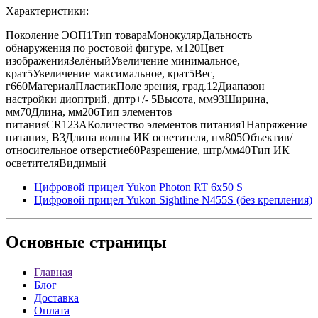
Характеристики:
Поколение ЭОП1Тип товараМонокулярДальность
обнаружения по ростовой фигуре, м120Цвет
изображенияЗелёныйУвеличение минимальное,
крат5Увеличение максимальное, крат5Вес,
г660МатериалПластикПоле зрения, град.12Диапазон
настройки диоптрий, дптр+/- 5Высота, мм93Ширина,
мм70Длина, мм206Тип элементов
питанияCR123AКоличество элементов питания1Напряжение
питания, В3Длина волны ИК осветителя, нм805Объектив/
относительное отверстие60Разрешение, штр/мм40Тип ИК
осветителяВидимый
Цифровой прицел Yukon Photon RT 6x50 S
Цифровой прицел Yukon Sightline N455S (без крепления)
Основные
страницы
Главная
Блог
Доставка
Оплата