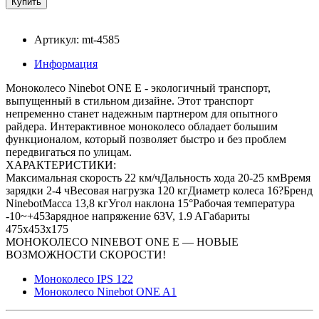
Артикул: mt-4585
Информация
Моноколесо Ninebot ONE E - экологичный транспорт,
выпущенный в стильном дизайне. Этот транспорт
непременно станет надежным партнером для опытного
райдера. Интерактивное моноколесо обладает большим
функционалом, который позволяет быстро и без проблем
передвигаться по улицам.
ХАРАКТЕРИСТИКИ:
Максимальная скорость 22 км/чДальность хода 20-25 кмВремя
зарядки 2-4 чВесовая нагрузка 120 кгДиаметр колеса 16?Бренд
NinebotМасса 13,8 кгУгол наклона 15°Рабочая температура
-10~+45Зарядное напряжение 63V, 1.9 AГабариты
475x453x175
МОНОКОЛЕСО NINEBOT ONE E — НОВЫЕ
ВОЗМОЖНОСТИ СКОРОСТИ!
Моноколесо IPS 122
Моноколесо Ninebot ONE A1