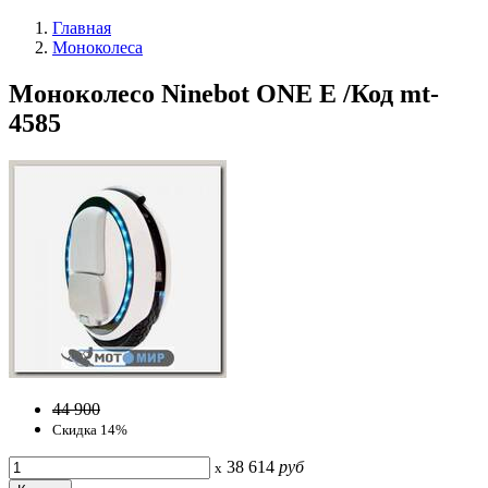
Главная
Моноколеса
Моноколесо Ninebot ONE E /Код mt-
4585
44 900
Скидка 14%
38 614
руб
x