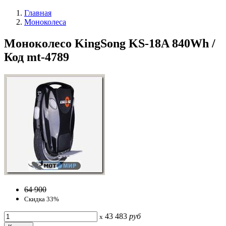
Главная
Моноколеса
Моноколесо KingSong KS-18A 840Wh /
Код mt-4789
64 900
Скидка 33%
43 483
руб
x