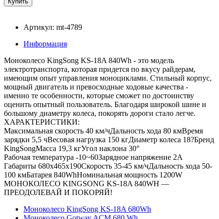
Артикул: mt-4789
Информация
Моноколесо KingSong KS-18A 840Wh - это модель
электротранспорта, которая придется по вкусу райдерам,
имеющим опыт управления моноциклами. Стильный корпус,
мощный двигатель и превосходные ходовые качества -
именно те особенности, которые сможет по достоинству
оценить опытный пользователь. Благодаря широкой шине и
большому диаметру колеса, покорять дороги стало легче.
ХАРАКТЕРИСТИКИ:
Максимальная скорость 40 км/чДальность хода 80 кмВремя
зарядки 5,5 чВесовая нагрузка 150 кгДиаметр колеса 18?Бренд
KingSongМасса 19,3 кгУгол наклона 30°
Рабочая температура -10~60Зарядное напряжение 2A
Габариты 680x465x190Скорость 35-45 км/чДальность хода 50-
100 кмБатарея 840WhНоминальная мощность 1200W
МОНОКОЛЕСО KINGSONG KS-18A 840WH —
ПРЕОДОЛЕВАЙ И ПОКОРЯЙ!
Моноколесо KingSong KS-18A 680Wh
Моноколесо Gotway ACM 680 Wh