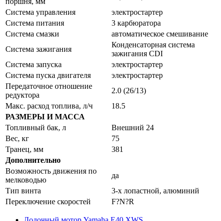
поршня, мм
Система управления
электростартер
Система питания
3 карбюратора
Система смазки
автоматическое смешивание
Конденсаторная система
Система зажигания
зажигания CDI
Система запуска
электростартер
Система пуска двигателя
электростартер
Передаточное отношение
2.0 (26/13)
редуктора
Макс. расход топлива, л/ч
18.5
РАЗМЕРЫ И МАССА
Топливный бак, л
Внешний 24
Вес, кг
75
Транец, мм
381
Дополнительно
Возможность движения по
да
мелководью
Тип винта
3-х лопастной, алюминий
Переключение скоростей
F?N?R
Лодочный мотор Yamaha E40 XWS