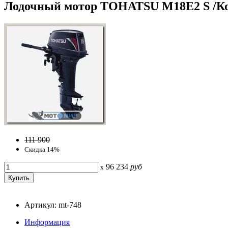
Лодочный мотор TOHATSU M18E2 S /Ко
111 900
Скидка 14%
96 234
руб
x
Артикул: mt-748
Информация