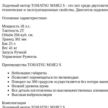
Лодочный мотор TOHATSU M18E2 S - это хит среди двухтактных
технические и эксплуатационные свойства. Двигатель надежно 
Основные характеристики:
Мощность 18 л.с.
Тактность 2Т
Объём 294 куб. см.
Транец 381 мм
Бак 25 л
Вес 41 кг
Запуск Ручной
Управление Румпель
Преимущества TOHATSU M18E2 S
Небольшие габариты
Позволяет перемещаться по мелководью
Поворот на 360 градусов осуществляется без потери ман
Низкий уровень шума
Все детали изготовлены из высококачественных алюмин
Высокая виброизоляция
Комплектация
Лодочный мотор TOHATSU M18E2 S