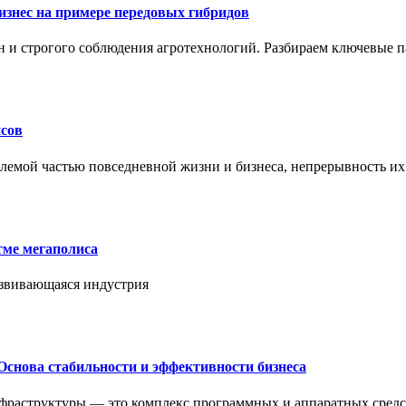
знес на примере передовых гибридов
н и строгого соблюдения агротехнологий. Разбираем ключевые 
сов
лемой частью повседневной жизни и бизнеса, непрерывность их
тме мегаполиса
азвивающаяся индустрия
Основа стабильности и эффективности бизнеса
нфраструктуры — это комплекс программных и аппаратных средс