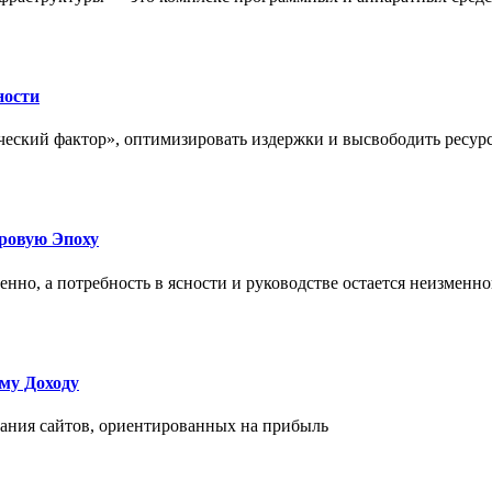
ности
еский фактор», оптимизировать издержки и высвободить ресурс
фровую Эпоху
нно, а потребность в ясности и руководстве остается неизменн
му Доходу
дания сайтов, ориентированных на прибыль