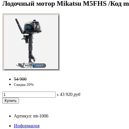
Лодочный мотор Mikatsu M5FHS /Код m
54 900
Скидка 20%
43 920
руб
x
Артикул: mt-1006
Информация