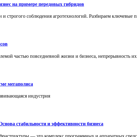
знес на примере передовых гибридов
н и строгого соблюдения агротехнологий. Разбираем ключевые 
сов
лемой частью повседневной жизни и бизнеса, непрерывность их
тме мегаполиса
азвивающаяся индустрия
Основа стабильности и эффективности бизнеса
нфраструктуры — это комплекс программных и аппаратных средс