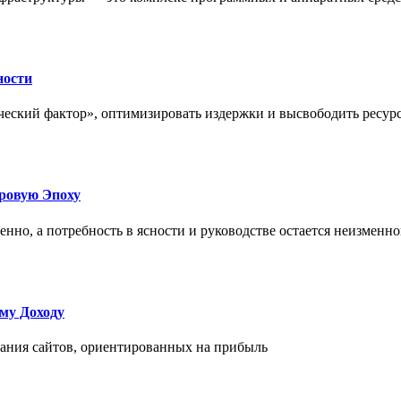
ности
еский фактор», оптимизировать издержки и высвободить ресурс
фровую Эпоху
нно, а потребность в ясности и руководстве остается неизменн
му Доходу
дания сайтов, ориентированных на прибыль