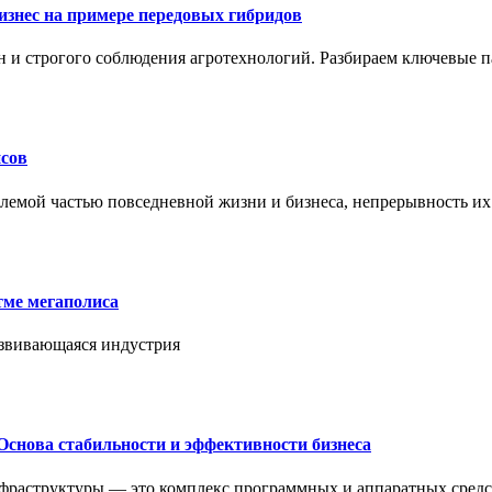
знес на примере передовых гибридов
н и строгого соблюдения агротехнологий. Разбираем ключевые 
сов
лемой частью повседневной жизни и бизнеса, непрерывность их
тме мегаполиса
азвивающаяся индустрия
Основа стабильности и эффективности бизнеса
нфраструктуры — это комплекс программных и аппаратных средс