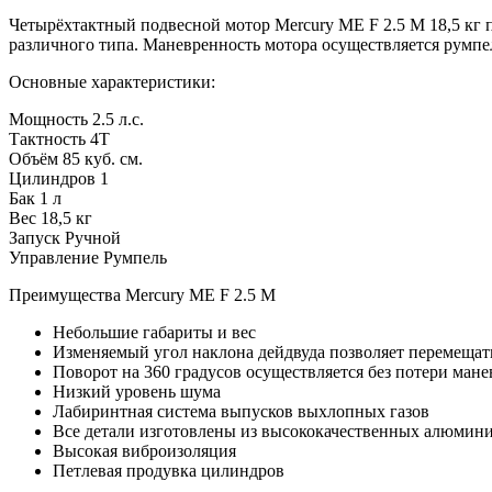
Четырёхтактный подвесной мотор Mercury ME F 2.5 M 18,5 кг п
различного типа. Маневренность мотора осуществляется румп
Основные характеристики:
Мощность 2.5 л.с.
Тактность 4Т
Объём 85 куб. см.
Цилиндров 1
Бак 1 л
Вес 18,5 кг
Запуск Ручной
Управление Румпель
Преимущества Mercury ME F 2.5 M
Небольшие габариты и вес
Изменяемый угол наклона дейдвуда позволяет перемещат
Поворот на 360 градусов осуществляется без потери ман
Низкий уровень шума
Лабиринтная система выпусков выхлопных газов
Все детали изготовлены из высококачественных алюмин
Высокая виброизоляция
Петлевая продувка цилиндров