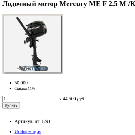
Лодочный мотор Mercury ME F 2.5 M /К
50 000
Скидка 11%
44 500
руб
x
Артикул: mt-1291
Информация