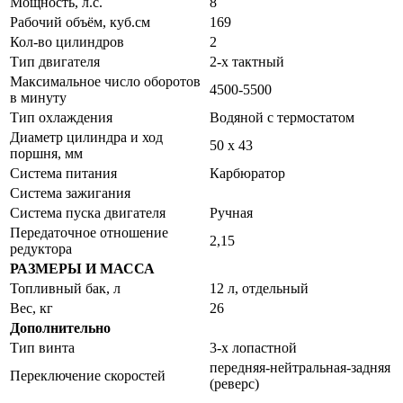
Мощность, л.с.
8
Рабочий объём, куб.см
169
Кол-во цилиндров
2
Тип двигателя
2-х тактный
Максимальное число оборотов
4500-5500
в минуту
Тип охлаждения
Водяной с термостатом
Диаметр цилиндра и ход
50 x 43
поршня, мм
Система питания
Карбюратор
Система зажигания
Система пуска двигателя
Ручная
Передаточное отношение
2,15
редуктора
РАЗМЕРЫ И МАССА
Топливный бак, л
12 л, отдельный
Вес, кг
26
Дополнительно
Тип винта
3-х лопастной
передняя-нейтральная-задняя
Переключение скоростей
(реверс)