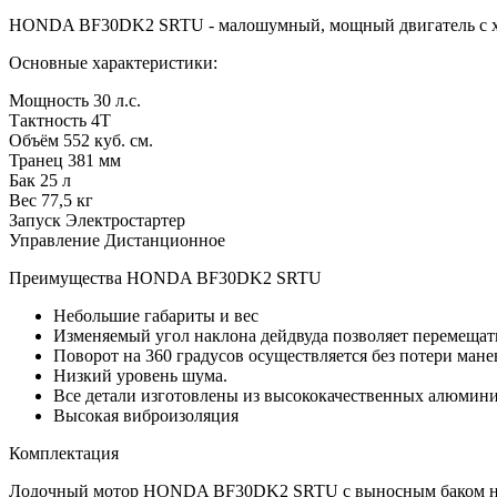
HONDA BF30DK2 SRTU - малошумный, мощный двигатель с хоро
Основные характеристики:
Мощность 30 л.с.
Тактность 4Т
Объём 552 куб. см.
Транец 381 мм
Бак 25 л
Вес 77,5 кг
Запуск Электростартер
Управление Дистанционное
Преимущества HONDA BF30DK2 SRTU
Небольшие габариты и вес
Изменяемый угол наклона дейдвуда позволяет перемещат
Поворот на 360 градусов осуществляется без потери мане
Низкий уровень шума.
Все детали изготовлены из высококачественных алюмин
Высокая виброизоляция
Комплектация
Лодочный мотор HONDA BF30DK2 SRTU с выносным баком на