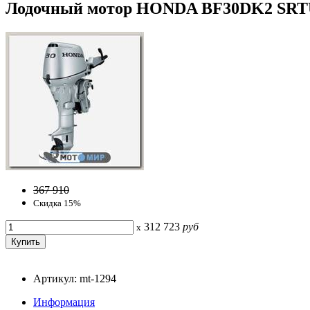
Лодочный мотор HONDA BF30DK2 SRTU
367 910
Скидка 15%
312 723
руб
x
Артикул: mt-1294
Информация