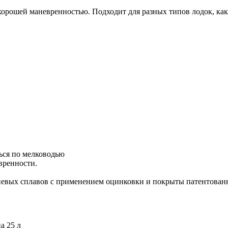
шей маневренностью. Подходит для разных типов лодок, как 
ься по мелководью
вренности.
иевых сплавов с применением оцинковки и покрыты патентован
 25 л