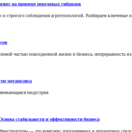
знес на примере передовых гибридов
н и строгого соблюдения агротехнологий. Разбираем ключевые 
сов
лемой частью повседневной жизни и бизнеса, непрерывность их
тме мегаполиса
азвивающаяся индустрия
Основа стабильности и эффективности бизнеса
нфраструктуры — это комплекс программных и аппаратных средс