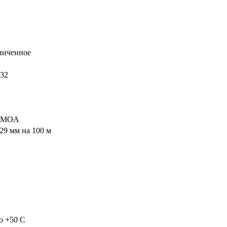
ниченное
32
4 MOA
29 мм на 100 м
до +50 C