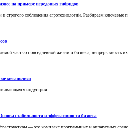
знес на примере передовых гибридов
н и строгого соблюдения агротехнологий. Разбираем ключевые 
сов
лемой частью повседневной жизни и бизнеса, непрерывность их
тме мегаполиса
азвивающаяся индустрия
Основа стабильности и эффективности бизнеса
нфраструктуры — это комплекс программных и аппаратных средс