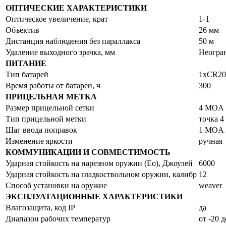
ОПТИЧЕСКИЕ ХАРАКТЕРИСТИКИ
Оптическое увеличение, крат
1-1
Объектив
26 мм
Дистанция наблюдения без параллакса
50 м
Удаление выходного зрачка, мм
Неогра
ПИТАНИЕ
Тип батарей
1хCR20
Время работы от батареи, ч
300
ПРИЦЕЛЬНАЯ МЕТКА
Размер прицельной сетки
4 MOA
Тип прицельной метки
точка 
Шаг ввода поправок
1 MOA 
Изменение яркости
ручная
КОММУНИКАЦИИ И СОВМЕСТИМОСТЬ
Ударная стойкость на нарезном оружии (Eo), Джоулей
6000
Ударная стойкость на гладкоствольном оружии, калибр
12
Способ установки на оружие
weaver
ЭКСПЛУАТАЦИОННЫЕ ХАРАКТЕРИСТИКИ
Влагозащита, код IP
да
Диапазон рабочих температур
от -20 