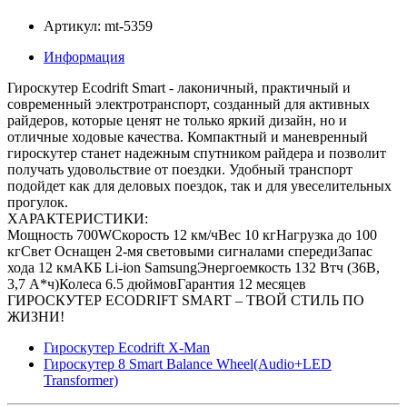
Артикул: mt-5359
Информация
Гироскутер Ecodrift Smart - лаконичный, практичный и
современный электротранспорт, созданный для активных
райдеров, которые ценят не только яркий дизайн, но и
отличные ходовые качества. Компактный и маневренный
гироскутер станет надежным спутником райдера и позволит
получать удовольствие от поездки. Удобный транспорт
подойдет как для деловых поездок, так и для увеселительных
прогулок.
ХАРАКТЕРИСТИКИ:
Мощность 700WСкорость 12 км/чВес 10 кгНагрузка до 100
кгСвет Оснащен 2-мя световыми сигналами спередиЗапас
хода 12 кмАКБ Li-ion SamsungЭнергоемкость 132 Втч (36В,
3,7 А*ч)Колеса 6.5 дюймовГарантия 12 месяцев
ГИРОСКУТЕР ECODRIFT SMART – ТВОЙ СТИЛЬ ПО
ЖИЗНИ!
Гироскутер Ecodrift X-Man
Гироскутер 8 Smart Balance Wheel(Audio+LED
Transformer)