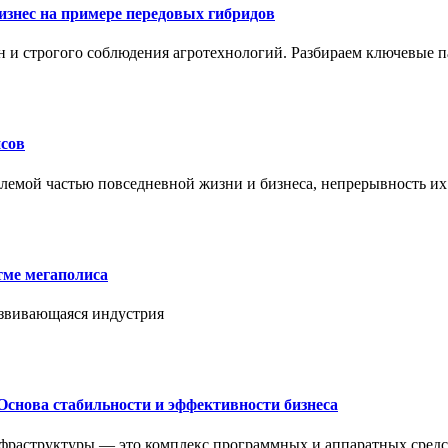
знес на примере передовых гибридов
н и строгого соблюдения агротехнологий. Разбираем ключевые 
сов
лемой частью повседневной жизни и бизнеса, непрерывность их
тме мегаполиса
азвивающаяся индустрия
Основа стабильности и эффективности бизнеса
нфраструктуры — это комплекс программных и аппаратных средс