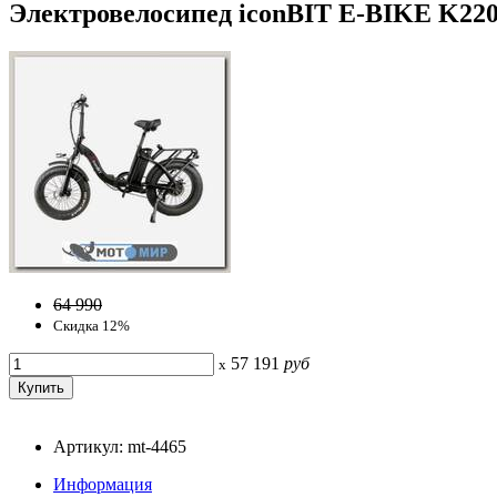
Электровелосипед iconBIT E-BIKE K220
64 990
Скидка 12%
57 191
руб
x
Артикул: mt-4465
Информация