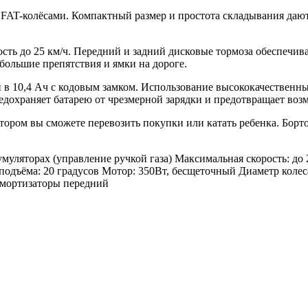
FAT-колёсами. Компактный размер и простота складывания дают
сть до 25 км/ч. Передний и задний дисковые тормоза обеспечи
ольшие препятствия и ямки на дороге.
в 10,4 Ач с кодовым замком. Использование высококачественны
охраняет батарею от чрезмерной зарядки и предотвращает воз
тором вы сможете перевозить покупки или катать ребенка. Бо
муляторах (управление ручкой газа) Максимальная скорость: до 
одъёма: 20 градусов Мотор: 350Вт, бесщеточный Диаметр колеса
Амортизаторы передний