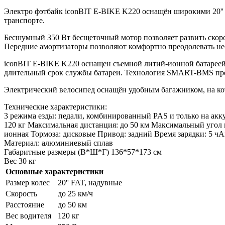
Электро фэтбайк iconBIT E-BIKE K220 оснащён широкими 20'' 
транспорте.
Бесшумный 350 Вт бесщеточный мотор позволяет развить скоро
Передние амортизаторы позволяют комфортно преодолевать неб
iconBIT E-BIKE K220 оснащен съемной литий-ионной батареей 
длительный срок службы батареи. Технология SMART-BMS пред
Электрический велосипед оснащён удобным багажником, на ко
Технические характеристики:
3 режима езды: педали, комбинированный PAS и только на акку
120 кг Максимальная дистанция: до 50 км Максимальный угол п
ионная Тормоза: дисковые Привод: задний Время зарядки: 5 ч
Материал: алюминиевый сплав
Габаритные размеры (В*Ш*Г) 136*57*173 см
Вес 30 кг
Основные характеристики
Размер колес
20'' FAT, надувные
Скорость
до 25 км/ч
Расстояние
до 50 км
Вес водителя
120 кг