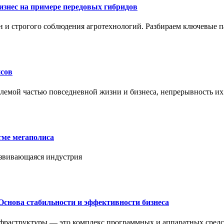
знес на примере передовых гибридов
н и строгого соблюдения агротехнологий. Разбираем ключевые 
сов
лемой частью повседневной жизни и бизнеса, непрерывность их
тме мегаполиса
азвивающаяся индустрия
Основа стабильности и эффективности бизнеса
нфраструктуры — это комплекс программных и аппаратных средс