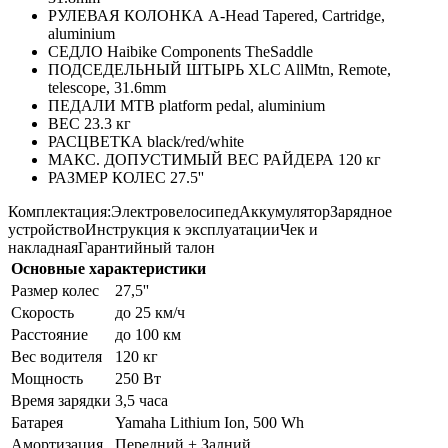
РУЛЕВАЯ КОЛОНКА A-Head Tapered, Cartridge,
aluminium
СЕДЛО Haibike Components TheSaddle
ПОДСЕДЕЛЬНЫЙ ШТЫРЬ XLC AllMtn, Remote,
telescope, 31.6mm
ПЕДАЛИ MTB platform pedal, aluminium
ВЕС 23.3 кг
РАСЦВЕТКА black/red/white
МАКС. ДОПУСТИМЫЙ ВЕС РАЙДЕРА 120 кг
РАЗМЕР КОЛЕС 27.5''
Комплектация:ЭлектровелосипедАккумуляторЗарядное
устройствоИнструкция к эксплуатацииЧек и
накладнаяГарантийный талон
Основные характеристики
Размер колес
27,5''
Скорость
до 25 км/ч
Расстояние
до 100 км
Вес водителя
120 кг
Мощность
250 Вт
Время зарядки
3,5 часа
Батарея
Yamaha Lithium Ion, 500 Wh
Амортизация
Передний + Задний