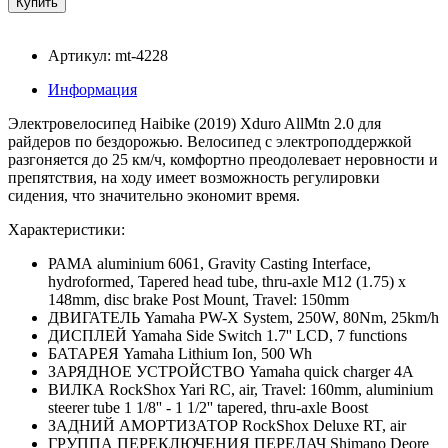
Артикул: mt-4228
Информация
Электровелосипед Haibike (2019) Xduro AllMtn 2.0 для
райдеров по бездорожью. Велосипед с электроподдержкой
разгоняется до 25 км/ч, комфортно преодолевает неровности и
препятствия, на ходу имеет возможность регулировки
сидения, что значительно экономит время.
Характеристики:
РАМА aluminium 6061, Gravity Casting Interface,
hydroformed, Tapered head tube, thru-axle M12 (1.75) x
148mm, disc brake Post Mount, Travel: 150mm
ДВИГАТЕЛЬ Yamaha PW-X System, 250W, 80Nm, 25km/h
ДИСПЛЕЙ Yamaha Side Switch 1.7'' LCD, 7 functions
БАТАРЕЯ Yamaha Lithium Ion, 500 Wh
ЗАРЯДНОЕ УСТРОЙСТВО Yamaha quick charger 4A
ВИЛКА RockShox Yari RC, air, Travel: 160mm, aluminium
steerer tube 1 1/8'' - 1 1/2'' tapered, thru-axle Boost
ЗАДНИЙ АМОРТИЗАТОР RockShox Deluxe RT, air
ГРУППА ПЕРЕКЛЮЧЕНИЯ ПЕРЕДАЧ Shimano Deore