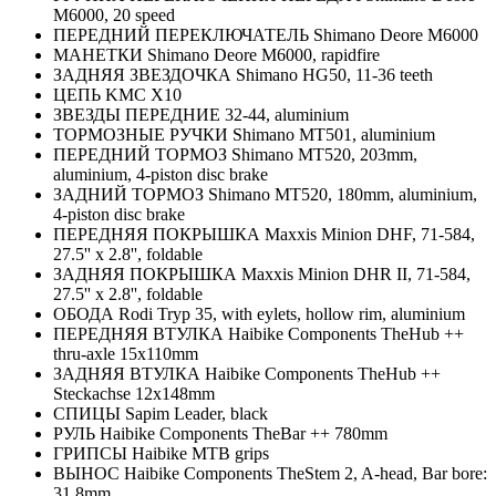
M6000, 20 speed
ПЕРЕДНИЙ ПЕРЕКЛЮЧАТЕЛЬ Shimano Deore M6000
МАНЕТКИ Shimano Deore M6000, rapidfire
ЗАДНЯЯ ЗВЕЗДОЧКА Shimano HG50, 11-36 teeth
ЦЕПЬ KMC X10
ЗВЕЗДЫ ПЕРЕДНИЕ 32-44, aluminium
ТОРМОЗНЫЕ РУЧКИ Shimano MT501, aluminium
ПЕРЕДНИЙ ТОРМОЗ Shimano MT520, 203mm,
aluminium, 4-piston disc brake
ЗАДНИЙ ТОРМОЗ Shimano MT520, 180mm, aluminium,
4-piston disc brake
ПЕРЕДНЯЯ ПОКРЫШКА Maxxis Minion DHF, 71-584,
27.5'' x 2.8'', foldable
ЗАДНЯЯ ПОКРЫШКА Maxxis Minion DHR II, 71-584,
27.5'' x 2.8'', foldable
ОБОДА Rodi Tryp 35, with eylets, hollow rim, aluminium
ПЕРЕДНЯЯ ВТУЛКА Haibike Components TheHub ++
thru-axle 15x110mm
ЗАДНЯЯ ВТУЛКА Haibike Components TheHub ++
Steckachse 12x148mm
СПИЦЫ Sapim Leader, black
РУЛЬ Haibike Components TheBar ++ 780mm
ГРИПСЫ Haibike MTB grips
ВЫНОС Haibike Components TheStem 2, A-head, Bar bore:
31.8mm