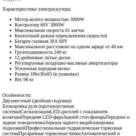
Характеристики электроскутера:
Мотор-колесо мощностью 3000W
Контроллер 60V 3000W
Максимальная скорость 61 км/час
Кнопочный режим переключения скоростей
Батарея съемная 30А 60V
Максимальное расстояние на одном заряде от 40 км
Грузоподъемность 240 кг
12-дюймовые литые диски
Регулируемые воздушно-масляные амортизаторы
Усиленная передняя вилка
Размер 186х36х83 (в упаковке)
Вес 98 кг
Особенности:
Двухместный (двойная сидушка)
Блокировка руля (противоугонная
система)СигнализацияLED-дисплей с показанием
вольтажаПередняя LED-фараЗадний стоп-фонарьПередние и
задние поворотникиЗеркала заднего видаБлокировка
подножкойПрофессиональная гидравлическая тормозная
системаПрозрачные тормозные бачкиАвтоматический и