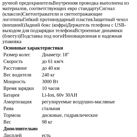
ручной предохранительВнутренняя проводка выполнена из
материалов, соответствующих евро стандартуСигнал
(клаксон)Светоотражатели и светоотражающие
логотипыГибкий противоударный пластикЗащитный чехол
(внешний)Задний бокс (кофра)Держатель телефона с USB-
выходом для подзарядки телефонаВстроенные динамики
(блютуз)Подставка под ногиИнновационная и надежная
упаковка
Основные характеристики
Размер колес
Диаметр: 18''
Скорость
до 61 км/ч
Расстояние
до 40 км
Вес водителя
240 кг
Мощность
3000 Вт
Время зарядки
10 часов
Батарея
Li-Ion, 60v 30AH
Амортизация
регулируемые воздушно-масляные
Рама
стальная
Тормоза
дисковые, гидравлические
Вес
98 кг
Дополнительно
Дисплей
есть