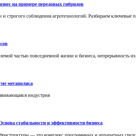
знес на примере передовых гибридов
н и строгого соблюдения агротехнологий. Разбираем ключевые 
сов
лемой частью повседневной жизни и бизнеса, непрерывность их
тме мегаполиса
азвивающаяся индустрия
Основа стабильности и эффективности бизнеса
нфраструктуры — это комплекс программных и аппаратных средс