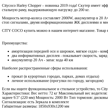
Citycoco Harley Chopper – новинка 2019 года! Скутер имеет 
стальную раму, выдерживающую нагрузку до 200 кг.
Мощность мотор-колеса составляет 2000W, аккумулятор в 20 А
стоп сигналами, двумя информационными ЖК дисплеями и мн
CITY COCO купить можно в нашем интернет-магазине. Товар в
Преимущества:
амортизация передней оси и широкое, мягкое седло - ко
два информативных дисплея - показывает скорость, заряд
аккумулятор 20 Ач - запас хода 40 км
Наиболее распространенные сферы использования:
прокат (в курортных городах, парках, домах отдыха)
личное использование (прогулки по городу, загородом)
Если вы ищите функциональное и стильное устройство, то City
Характеристики: Вес нетто: 72 кг Максимальный вес водителя: 
заднее 9.5'' (220 мм) Мощность: 2000 Вт Тип тормозов: дисков
Сигнализация: есть Зеркала в комплекте
Габаритные размеры: 1850х930х1200 мм