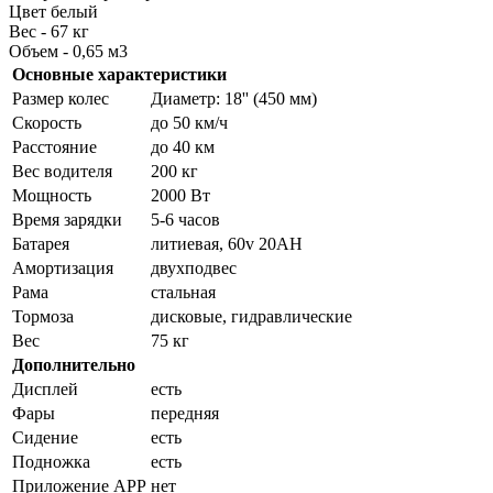
Цвет белый
Вес - 67 кг
Объем - 0,65 м3
Основные характеристики
Размер колес
Диаметр: 18'' (450 мм)
Скорость
до 50 км/ч
Расстояние
до 40 км
Вес водителя
200 кг
Мощность
2000 Вт
Время зарядки
5-6 часов
Батарея
литиевая, 60v 20AH
Амортизация
двухподвес
Рама
стальная
Тормоза
дисковые, гидравлические
Вес
75 кг
Дополнительно
Дисплей
есть
Фары
передняя
Сидение
есть
Подножка
есть
Приложение APP
нет