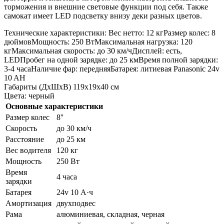
торможения и внешние световые функции под себя. Также
самокат имеет LED подсветку внизу деки разных цветов.
Технические характеристики: Вес нетто: 12 кгРазмер колес: 8
дюймовМощность: 250 ВтМаксимальная нагрузка: 120
кгМаксимальная скорость: до 30 км/чДисплей: есть,
LEDПробег на одной зарядке: до 25 кмВремя полной зарядки:
3-4 часаНаличие фар: передняяБатарея: литиевая Panasonic 24v
10 AH
Габариты (ДхШхВ) 119х19х40 см
Цвета: черный
Основные характеристики
Размер колес
8''
Скорость
до 30 км/ч
Расстояние
до 25 км
Вес водителя
120 кг
Мощность
250 Вт
Время
4 часа
зарядки
Батарея
24v 10 А·ч
Амортизация
двухподвес
Рама
алюминиевая, складная, черная