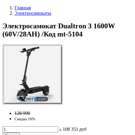
Главная
Электросамокаты
Электросамокат Dualtron 3 1600W
(60V/28AH) /Код mt-5104
128 990
Скидка 16%
108 351
руб
x