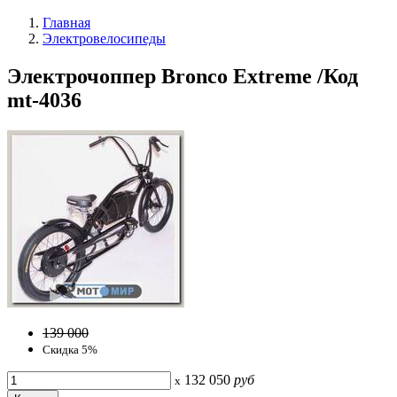
Главная
Электровелосипеды
Электрочоппер Bronco Extreme /Код
mt-4036
139 000
Скидка 5%
132 050
руб
x