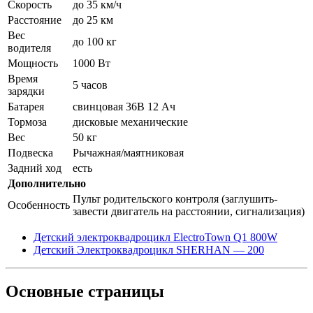
Скорость
до 35 км/ч
Расстояние
до 25 км
Вес
до 100 кг
водителя
Мощность
1000 Вт
Время
5 часов
зарядки
Батарея
свинцовая 36В 12 Ач
Тормоза
дисковые механические
Вес
50 кг
Подвеска
Рычажная/маятниковая
Задний ход
есть
Дополнительно
Пульт родительского контроля (заглушить-
Особенность
завести двигатель на расстоянии, сигнализация)
Детский электроквадроцикл ElectroTown Q1 800W
Детский Электроквадроцикл SHERHAN — 200
Основные
страницы