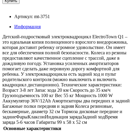
Артикул: mt-3751
Информация
Детский-подростковый электроквадроцикл ElectroTown Q1 –
это идеальная копия полноценного взрослого внедорожника,
которая доставит ребенку огромное удовольствие. Он имеет
все для обеспечения полной безопасности. Колеса из резины
предоставляют качественное сцепление с трассой, даже в
дождливую погоду. Установка усиленных амортизаторов
помогает сделать даже неровную дорогу комфортной для
ребенка. У электроквадроцикла есть задний ход и пульт
родительского контроля (можно выключить и включить
квадроцикл дистанционно). Технические характеристики:
Возраст 3-8 лет Запас хода 20 км Скорость до 35 км/ч
Грузоподъемность 100 кг Вес 55 кг Мощность 1000 W
Аккумулятор 36V/12Ah Амортизаторы два передних и задний
Багажные полки передняя и задняя Колеса резиновые,
бескамерные, диаметр 32 см Тормоза дисковые передние и
задниеФарыКлаксонИндикация зарядаЗадний ходВремя
заряда 5-6 часов Габариты 99 x 58 x 52 см
Основные характеристики