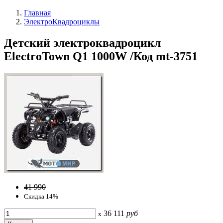
Главная
ЭлектроКвадроциклы
Детский электроквадроцикл
ElectroTown Q1 1000W /Код mt-3751
41 990
Скидка 14%
36 111
руб
x