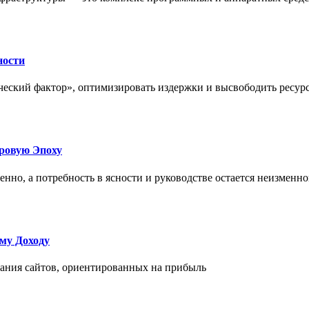
ности
еский фактор», оптимизировать издержки и высвободить ресурс
фровую Эпоху
нно, а потребность в ясности и руководстве остается неизменн
му Доходу
дания сайтов, ориентированных на прибыль