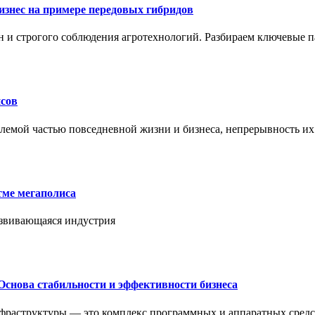
знес на примере передовых гибридов
н и строгого соблюдения агротехнологий. Разбираем ключевые 
сов
лемой частью повседневной жизни и бизнеса, непрерывность их
тме мегаполиса
азвивающаяся индустрия
Основа стабильности и эффективности бизнеса
нфраструктуры — это комплекс программных и аппаратных средс