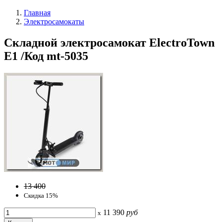
Главная
Электросамокаты
Cкладной электросамокат ElectroTown
E1 /Код mt-5035
13 400
Скидка 15%
11 390
руб
x