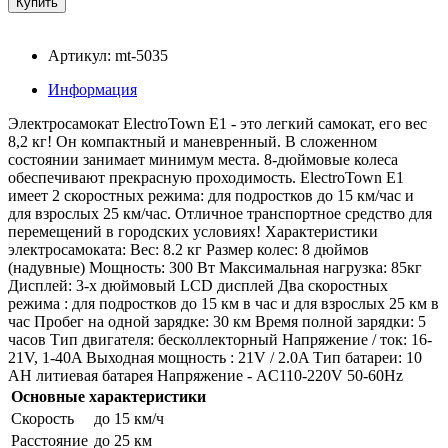
Артикул: mt-5035
Информация
Электросамокат ElectroTown E1 - это легкий самокат, его вес
8,2 кг! Он компактный и маневренный. В сложенном
состоянии занимает минимум места. 8-дюймовые колеса
обеспечивают прекрасную проходимость. ElectroTown E1
имеет 2 скоростных режима: для подростков до 15 км/час и
для взрослых 25 км/час. Отличное транспортное средство для
перемещений в городских условиях! Характеристики
электросамоката: Вес: 8.2 кг Размер колес: 8 дюймов
(надувные) Мощность: 300 Вт Максимальная нагрузка: 85кг
Дисплей: 3-х дюймовый LCD дисплей Два скоростных
режима : для подростков до 15 км в час и для взрослых 25 км в
час Пробег на одной зарядке: 30 км Время полной зарядки: 5
часов Тип двигателя: бесколлекторный Напряжение / ток: 16-
21V, 1-40A Выходная мощность : 21V / 2.0A Тип батареи: 10
AH литиевая батарея Напряжение - AC110-220V 50-60Hz
Основные характеристики
Скорость
до 15 км/ч
Расстояние
до 25 км