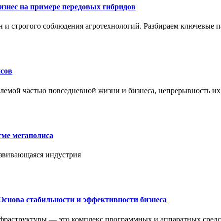
знес на примере передовых гибридов
н и строгого соблюдения агротехнологий. Разбираем ключевые 
сов
лемой частью повседневной жизни и бизнеса, непрерывность их
тме мегаполиса
азвивающаяся индустрия
Основа стабильности и эффективности бизнеса
нфраструктуры — это комплекс программных и аппаратных средс