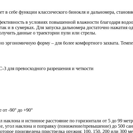
ет в себе функции классического бинокля и дальномера, станов
фективность в условиях повышенной влажности благодаря водо
так и в сумерках. Для запуска дальномера достаточно нажатия о
олучить данные о траектории пули или стрелы.
о эргономичную форму – для более комфортного захвата. Темпер
3 для превосходного разрешения и четкости
 от -90° до +90°
л наклона и истинное расстояние по горизонтали от 5 до 99 мет
ие, угол наклона и поправку (понижение/превышение) до 500 сан
 которое произведена пристрелка оружия: 100, 150, 200 или 300 ме