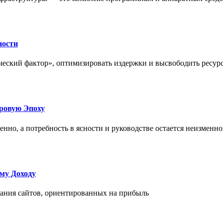
ности
еский фактор», оптимизировать издержки и высвободить ресурс
фровую Эпоху
нно, а потребность в ясности и руководстве остается неизменн
му Доходу
дания сайтов, ориентированных на прибыль