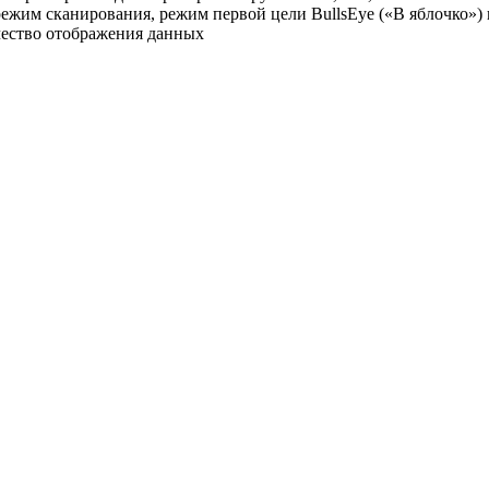
им сканирования, режим первой цели BullsEye («В яблочко») и
ачество отображения данных