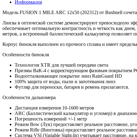
Информация
Модель FUSION 1 MILE ARC 12x50 (202312) от Bushnell сочета
Линзы в оптической системе демонстрируют превосходную эф
обеспечивает оптимальную контрастность и четкость как днем, 
метров, а встроенный баллистический калькулятор позволяет п
Корпус бинокля выполнен из прочного сплава и имеет предельн
Особенности бинокля
Технология XTR для лучшей передачи света
Призмы BaK-4 c корректирующим фазовым покрытием PC-
Водоотталкивающее покрытие линз RainGuard HD
100% защита от воды, пыли и запотевания линз
Футляр для переноски, батарея и ремень прилагаются.
Особенности дальномера
Дистанция измерения 10-1600 метров
ARC (Баллистический калькулятор и угломер) в диапазоне
Погрешность измерений +/-1 метр
Режим Bow (Лук) предоставляет реальное расстояние, уго
Режим Rifle (Винтовка) предоставляет реальное расстоян
Система VSI (Variable Sight-In) учитывает расстояние, на