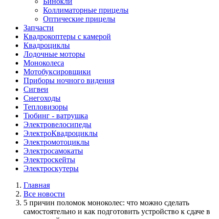
Бинокли
Коллиматорные прицелы
Оптические прицелы
Запчасти
Квадрокоптеры с камерой
Квадроциклы
Лодочные моторы
Моноколеса
Мотобуксировщики
Приборы ночного видения
Сигвеи
Снегоходы
Тепловизоры
Тюбинг - ватрушка
Электровелосипеды
ЭлектроКвадроциклы
Электромотоциклы
Электросамокаты
Электроскейты
Электроскутеры
Главная
Все новости
5 причин поломок моноколес: что можно сделать
самостоятельно и как подготовить устройство к сдаче в